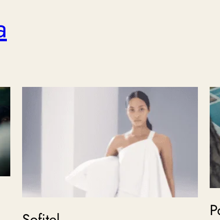
a
P
Sofitel