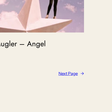
ugler – Angel
Next Page
→